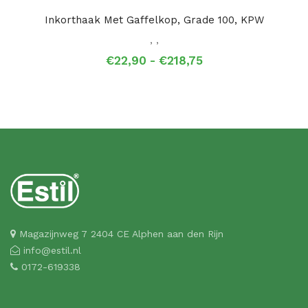
Inkorthaak Met Gaffelkop, Grade 100, KPW
,
,
Prijsklasse:
€
22,90
-
€
218,75
€22,90
tot
€218,75
Magazijnweg 7 2404 CE Alphen aan den Rijn
info@estil.nl
0172-619338