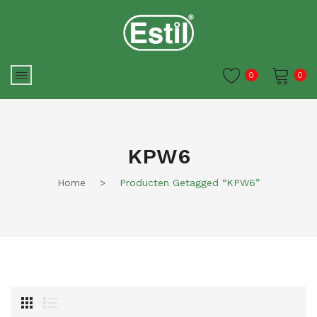
0
0
Je winkelwagen is momenteel
leeg.
KPW6
Home
>
Producten Getagged “KPW6”