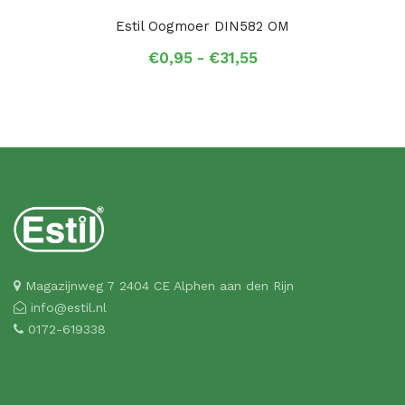
Estil Oogmoer DIN582 OM
Prijsklasse:
€
0,95
-
€
31,55
€0,95
tot
€31,55
Magazijnweg 7 2404 CE Alphen aan den Rijn
info@estil.nl
0172-619338