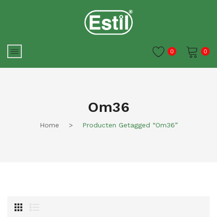
0
0
Je winkelwagen is momenteel
leeg.
Om36
Home
>
Producten Getagged “om36”