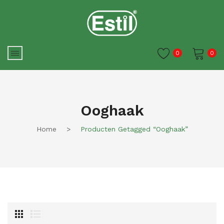
0
0
Je winkelwagen is momenteel
leeg.
Ooghaak
Home
>
Producten Getagged “Ooghaak”