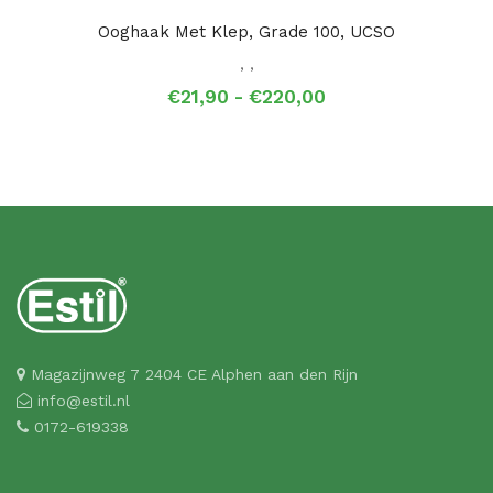
Ooghaak Met Klep, Grade 100, UCSO
,
,
Prijsklasse:
€
21,90
-
€
220,00
€21,90
tot
€220,00
Magazijnweg 7 2404 CE Alphen aan den Rijn
info@estil.nl
0172-619338