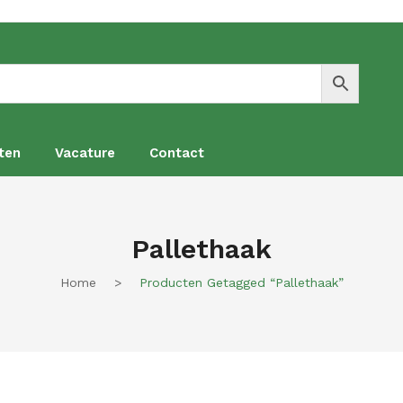
ten
Vacature
Contact
en
Vacature
Contact
Pallethaak
Home
>
Producten Getagged “pallethaak”