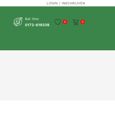
LOGIN
/
INSCHRIJVEN
Bel Ons:
0
0
0172-619338
Je winkelwagen is momenteel leeg.