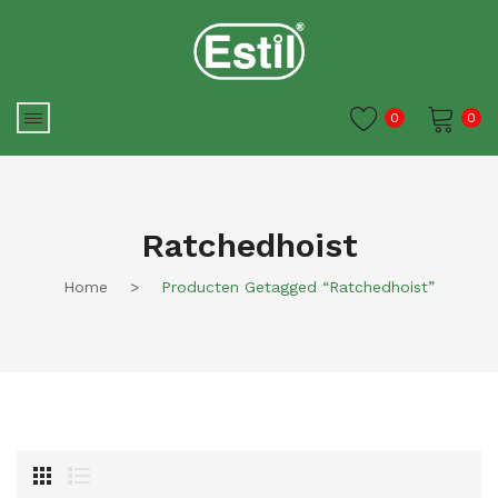
0
0
Je winkelwagen is momenteel
leeg.
Ratchedhoist
Home
>
Producten Getagged “ratchedhoist”