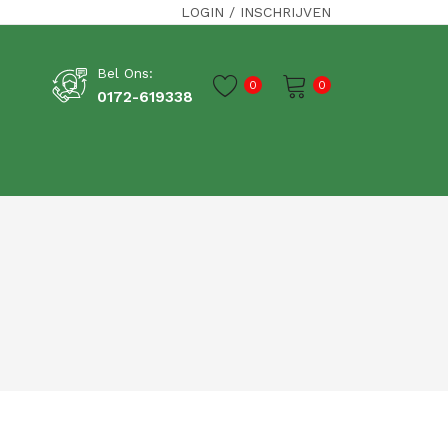
LOGIN
/
INSCHRIJVEN
Bel Ons:
0
0
0172-619338
Je winkelwagen is momenteel leeg.