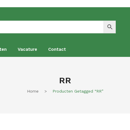
ten
Vacature
Contact
en
Vacature
Contact
RR
Home
>
Producten Getagged “RR”