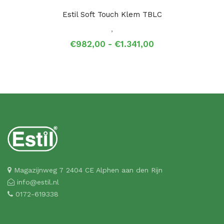
Estil Soft Touch Klem TBLC
,
Prijsklasse:
€
982,00
-
€
1.341,00
€982,00
tot
€1.341,00
Magazijnweg 7 2404 CE Alphen aan den Rijn
info@estil.nl
0172-619338