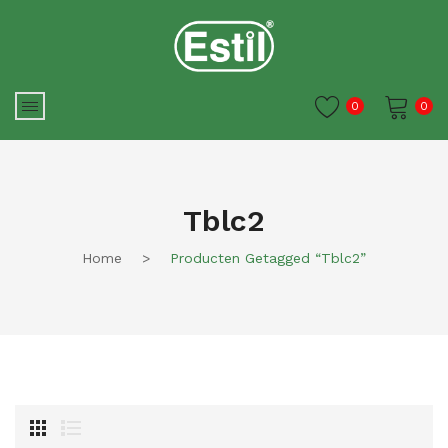
0
0
Je winkelwagen is momenteel
leeg.
Tblc2
Home
>
Producten Getagged “tblc2”