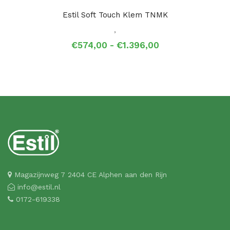
Estil Soft Touch Klem TNMK
,
Prijsklasse:
€
574,00
-
€
1.396,00
€574,00
tot
€1.396,00
Magazijnweg 7 2404 CE Alphen aan den Rijn
info@estil.nl
0172-619338