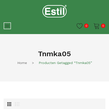
0
0
Je winkelwagen is momenteel
leeg.
Tnmka05
Home
>
Producten Getagged “tnmka05”