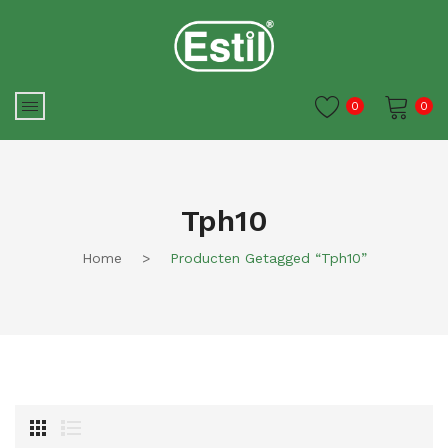
0
0
Je winkelwagen is momenteel
leeg.
Tph10
Home
>
Producten Getagged “tph10”