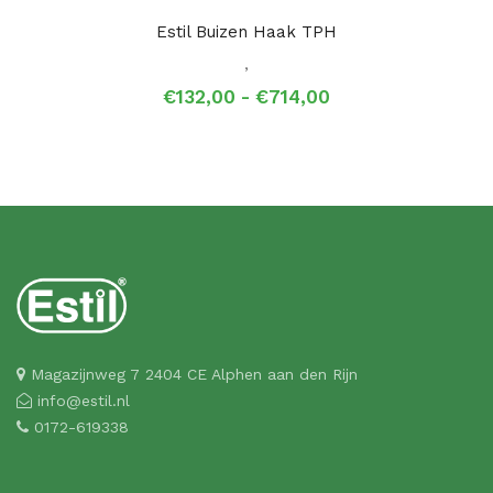
Estil Buizen Haak TPH
,
Prijsklasse:
€
132,00
-
€
714,00
€132,00
tot
€714,00
Magazijnweg 7 2404 CE Alphen aan den Rijn
info@estil.nl
0172-619338