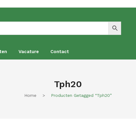
ten
Vacature
Contact
en
Vacature
Contact
Tph20
Home
>
Producten Getagged “tph20”