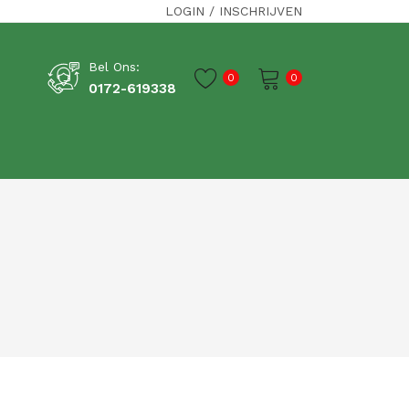
LOGIN
/
INSCHRIJVEN
Bel Ons:
0
0
0172-619338
Je winkelwagen is momenteel leeg.