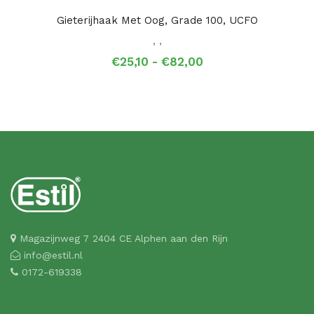
Gieterijhaak Met Oog, Grade 100, UCFO
,
,
Prijsklasse:
€
25,10
-
€
82,00
€25,10
tot
€82,00
Magazijnweg 7 2404 CE Alphen aan den Rijn
info@estil.nl
0172-619338