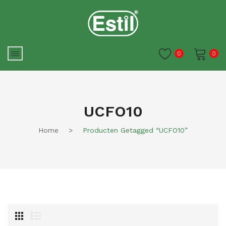
0
0
Je winkelwagen is momenteel
leeg.
UCFO10
Home
>
Producten Getagged “UCFO10”