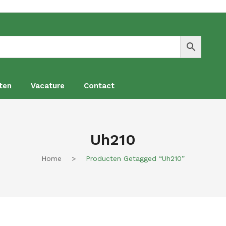
ten
Vacature
Contact
en
Vacature
Contact
Uh210
Home
>
Producten Getagged “uh210”