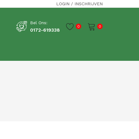
LOGIN
/
INSCHRIJVEN
Bel Ons:
0
0
0172-619338
Je winkelwagen is momenteel leeg.