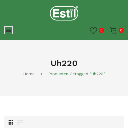
0
0
Je winkelwagen is momenteel
leeg.
Uh220
Home
>
Producten Getagged “uh220”