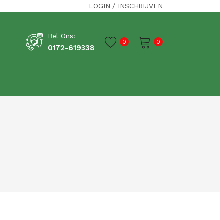
LOGIN
/
INSCHRIJVEN
Bel Ons:
0
0
0172-619338
Je winkelwagen is momenteel leeg.