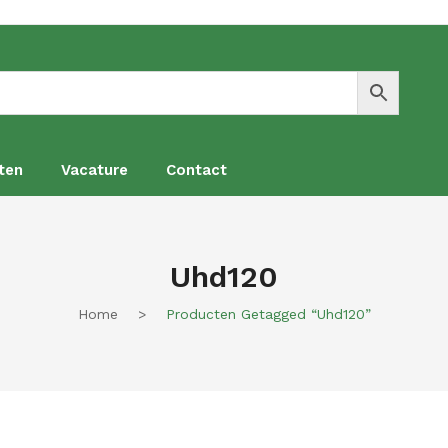
ten
Vacature
Contact
en
Vacature
Contact
Uhd120
Home
>
Producten Getagged “uhd120”