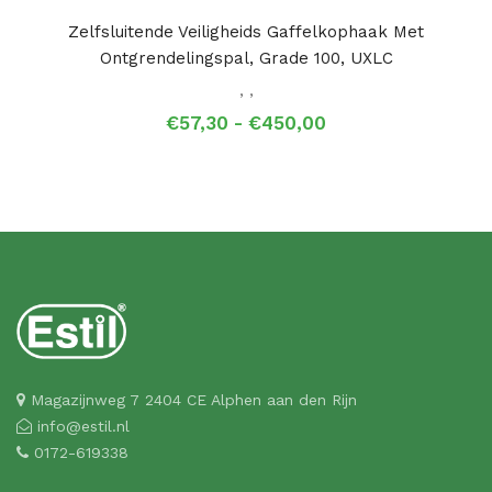
Zelfsluitende Veiligheids Gaffelkophaak Met
Ontgrendelingspal, Grade 100, UXLC
,
,
Prijsklasse:
€
57,30
-
€
450,00
€57,30
tot
€450,00
Magazijnweg 7 2404 CE Alphen aan den Rijn
info@estil.nl
0172-619338