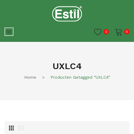
0
0
Je winkelwagen is momenteel
leeg.
UXLC4
Home
>
Producten Getagged “UXLC4”