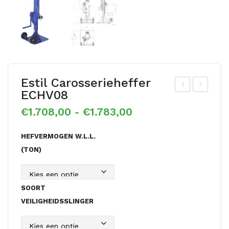
Estil Carosserieheffer
ECHV08
stil
stil
Prijsklasse:
€
1.708,00
-
€
1.783,00
kab
slui
€1.708,00
eltr
slie
tot
HEFVERMOGEN W.L.L.
€1.783,00
om
r
(TON)
mel
ESL
hef
B
fer
SOORT
EK
VEILIGHEIDSSLINGER
TH