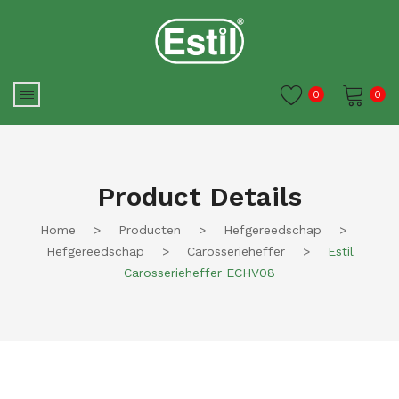
0
0
Je winkelwagen is momenteel
leeg.
Product Details
Home
>
Producten
>
Hefgereedschap
>
Hefgereedschap
>
Carosserieheffer
>
Estil
Carosserieheffer ECHV08