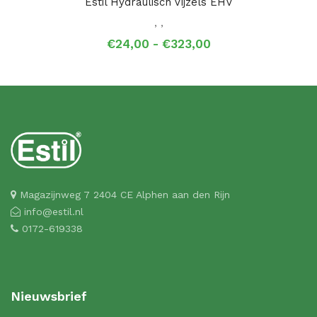
Estil Hydraulisch Vijzels EHV
,
,
Prijsklasse:
€
24,00
-
€
323,00
€24,00
tot
€323,00
Magazijnweg 7 2404 CE Alphen aan den Rijn
info@estil.nl
0172-619338
Nieuwsbrief