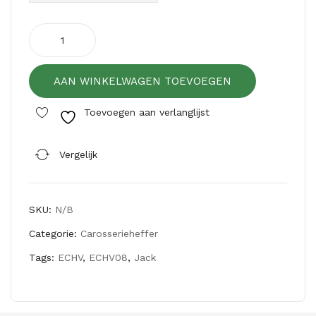
Estil
carosserieheffer
ECHV08
AAN WINKELWAGEN TOEVOEGEN
aantal
Toevoegen aan verlanglijst
Vergelijk
SKU:
N/B
Categorie:
Carosserieheffer
Tags:
ECHV
,
ECHV08
,
Jack