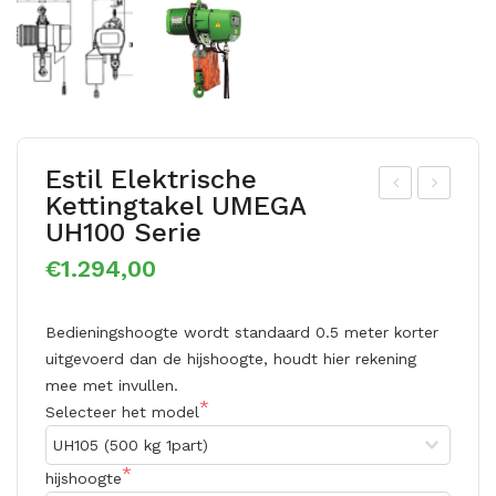
Estil Elektrische
Kettingtakel UMEGA
stil
stil
UH100 Serie
Ele
Ele
€1.294,00
ktri
ktri
sch
sch
Bedieningshoogte wordt standaard 0.5 meter korter 
e
e
uitgevoerd dan de hijshoogte, houdt hier rekening 
ket
ket
mee met invullen.
ting
ting
Selecteer het model
tak
tak
el
el
hijshoogte
UM
UM