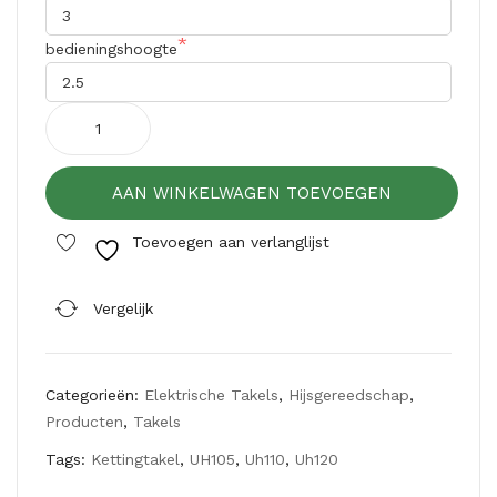
EG
EG
bedieningshoogte
A
A
NH
UH
Estil
D
D10
Elektrische
0
kettingtakel
seri
AAN WINKELWAGEN TOEVOEGEN
UMEGA
e
UH100
Toevoegen aan verlanglijst
serie
aantal
Vergelijk
Categorieën:
Elektrische Takels
,
Hijsgereedschap
,
Producten
,
Takels
Tags:
Kettingtakel
,
UH105
,
Uh110
,
Uh120