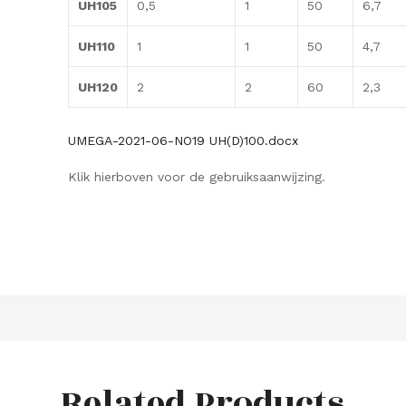
UH105
0,5
1
50
6,7
UH110
1
1
50
4,7
UH120
2
2
60
2,3
UMEGA-2021-06-NO19 UH(D)100.docx
Klik hierboven voor de gebruiksaanwijzing.
Related Products