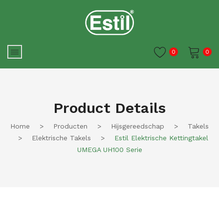
0
0
Je winkelwagen is momenteel
leeg.
Product Details
Home
>
Producten
>
Hijsgereedschap
>
Takels
>
Elektrische Takels
>
Estil Elektrische Kettingtakel
UMEGA UH100 Serie