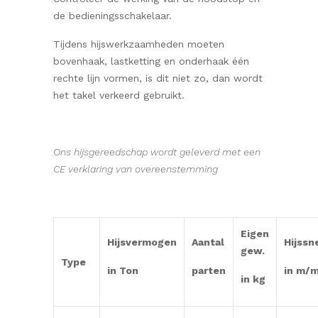
de bedieningsschakelaar.
Tijdens hijswerkzaamheden moeten
bovenhaak, lastketting en onderhaak één
rechte lijn vormen, is dit niet zo, dan wordt
het takel verkeerd gebruikt.
Ons hijsgereedschap wordt geleverd met een
CE verklaring van overeenstemming
Eigen
Hijsvermogen
Aantal
Hijssn
gew.
Type
in Ton
parten
in m/m
in kg