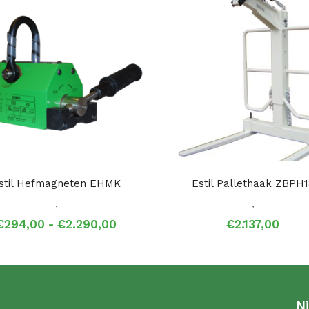
stil Hefmagneten EHMK
Estil Pallethaak ZBPH1
,
,
Prijsklasse:
€
294,00
-
€
2.290,00
€
2.137,00
€294,00
tot
€2.290,00
N