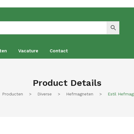
ten
Vacature
Contact
en
Vacature
Contact
Product Details
Producten
>
Diverse
>
Hefmagneten
>
Estil Hefma