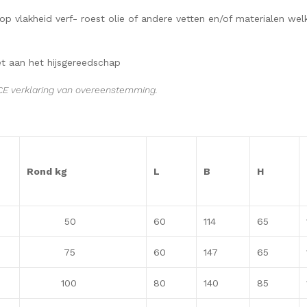
t op vlakheid verf- roest olie of andere vetten en/of materialen 
t aan het hijsgereedschap
CE verklaring van overeenstemming.
Rond kg
L
B
H
50
60
114
65
75
60
147
65
100
80
140
85