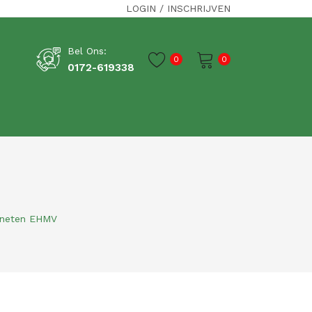
LOGIN
/
INSCHRIJVEN
Bel Ons:
0
0
0172-619338
Je winkelwagen is momenteel leeg.
gneten EHMV