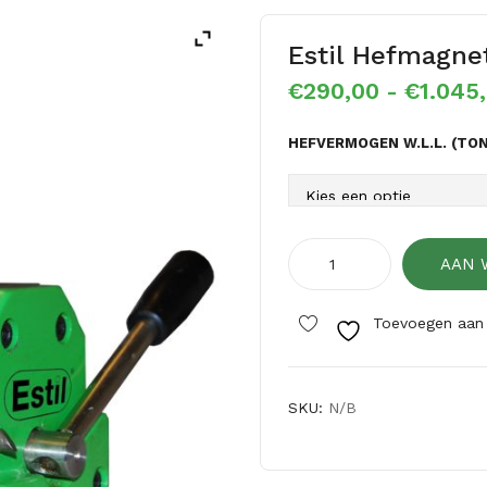
Estil Hefmagn
€
290,00
-
€
1.045
HEFVERMOGEN W.L.L. (TON
Estil
AAN 
hefmagneten
EHMV
Toevoegen aan v
aantal
SKU:
N/B