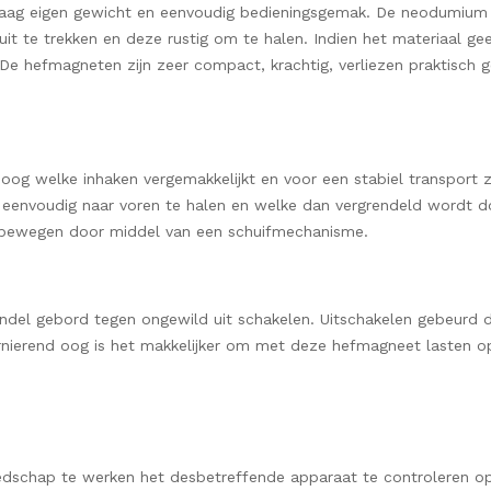
laag eigen gewicht en eenvoudig bedieningsgemak. De neodumiu
it te trekken en deze rustig om te halen. Indien het materiaal geen
jn. De hefmagneten zijn zeer compact, krachtig, verliezen praktis
oog welke inhaken vergemakkelijkt en voor een stabiel transport
 eenvoudig naar voren te halen en welke dan vergrendeld wordt d
e bewegen door middel van een schuifmechanisme.
ndel gebord tegen ongewild uit schakelen. Uitschakelen gebeurd d
rnierend oog is het makkelijker om met deze hefmagneet lasten o
eedschap te werken het desbetreffende apparaat te controleren op f