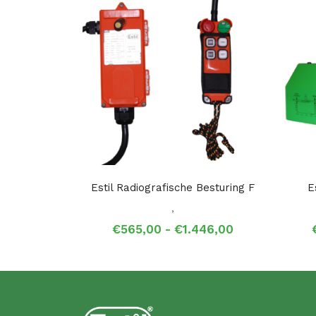
Estil Radiografische Besturing F
E
,
Prijsklasse:
€
565,00
-
€
1.446,00
€565,00
tot
€1.446,00