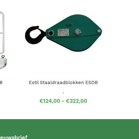
8
Estil Staaldraadblokken ESDB
,
Prijsklasse:
€
124,00
-
€
322,00
€124,00
tot
€322,00
ieuwsbrief