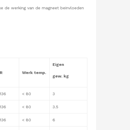
welke de werking van de magneet beïnvloeden
Eigen
R
Werk temp.
gew. kg
136
< 80
3
136
< 80
3.5
136
< 80
6