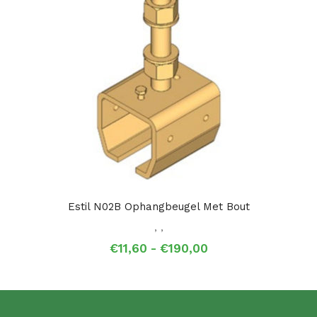
Estil N02B Ophangbeugel Met Bout
,
,
Prijsklasse:
€
11,60
-
€
190,00
€11,60
tot
€190,00