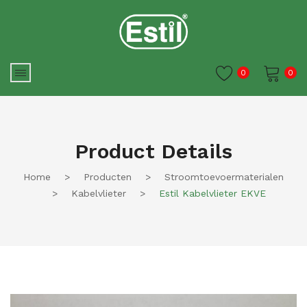
0
0
Je winkelwagen is momenteel
leeg.
Product Details
Home
>
Producten
>
Stroomtoevoermaterialen
>
Kabelvlieter
>
Estil Kabelvlieter EKVE