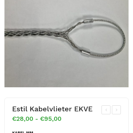
Estil Kabelvlieter EKVE
Prijsklasse:
€
28,00
-
€
95,00
stil
stil
€28,00
vlo
Ka
tot
KABEL MM