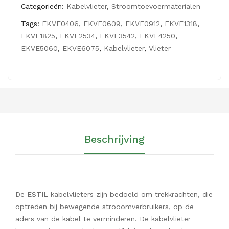
Categorieën:
Kabelvlieter
,
Stroomtoevoermaterialen
Tags:
EKVE0406
,
EKVE0609
,
EKVE0912
,
EKVE1318
,
EKVE1825
,
EKVE2534
,
EKVE3542
,
EKVE4250
,
EKVE5060
,
EKVE6075
,
Kabelvlieter
,
Vlieter
Beschrijving
De ESTIL kabelvlieters zijn bedoeld om trekkrachten, die
optreden bij bewegende strooomverbruikers, op de
aders van de kabel te verminderen. De kabelvlieter