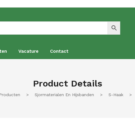
ten
Vacature
Contact
en
Vacature
Contact
Product Details
Producten
>
Sjormaterialen En Hijsbanden
>
S-Haak
>