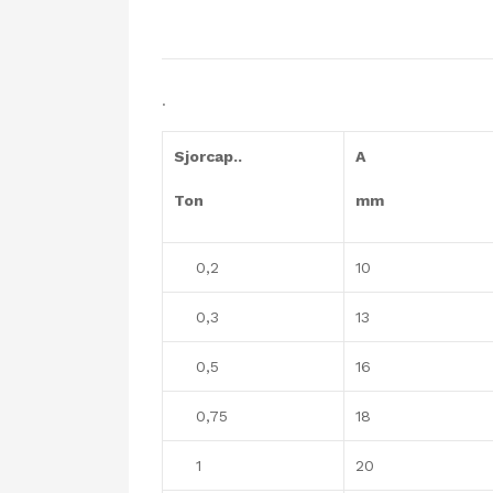
.
Sjorcap..
A
Ton
mm
0,2
10
0,3
13
0,5
16
0,75
18
1
20