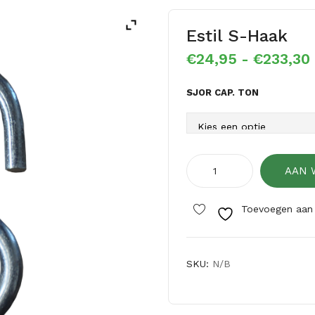
Estil S-Haak
€
24,95
-
€
233,30
SJOR CAP. TON
Estil
AAN 
S-
Haak
Toevoegen aan v
aantal
SKU:
N/B