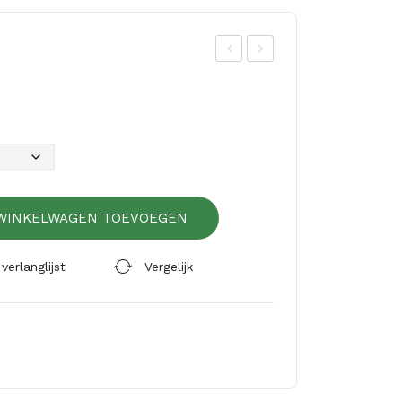
Prijsklasse:
stil
stil
€24,95
Ket
Spa
tot
ting
nha
€233,30
spa
ken
nne
rs
WINKELWAGEN TOEVOEGEN
erlanglijst
Vergelijk