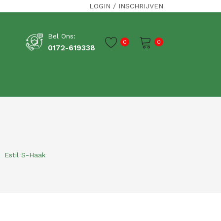
LOGIN
/
INSCHRIJVEN
Bel Ons:
0
0
0172-619338
Je winkelwagen is momenteel leeg.
Estil S-Haak