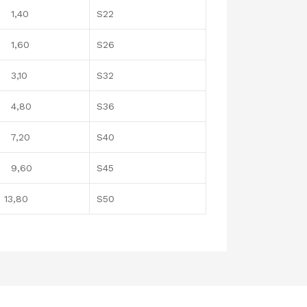
,40
S22
,60
S26
,10
S32
,80
S36
,20
S40
,60
S45
,80
S50