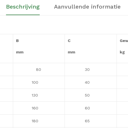
Beschrijving
Aanvullende informatie
B
C
Gew
mm
mm
kg
80
30
0
100
40
0
130
50
0
160
60
0
180
65
1