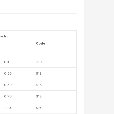
icht
Code
,10
S10
,20
S13
,50
S16
,70
S18
,00
S20