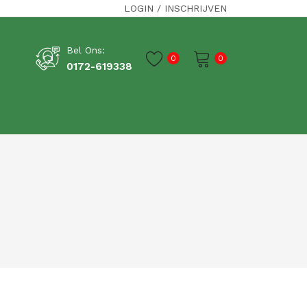
LOGIN
/
INSCHRIJVEN
Bel Ons:
0
0
0172-619338
Je winkelwagen is momenteel leeg.