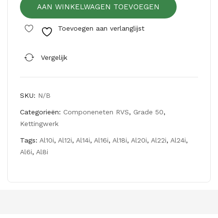
AAN WINKELWAGEN TOEVOEGEN
RVS,
veili
ALI
ghe
Toevoegen aan verlanglijst
aantal
ids
kle
Vergelijk
p
RV
S,
SKU:
N/B
CS
Categorieën:
Componeneten RVS
,
Grade 50
,
EI
Kettingwerk
Tags:
Al10i
,
Al12i
,
Al14i
,
Al16i
,
Al18i
,
Al20i
,
Al22i
,
Al24i
,
Al6i
,
Al8i