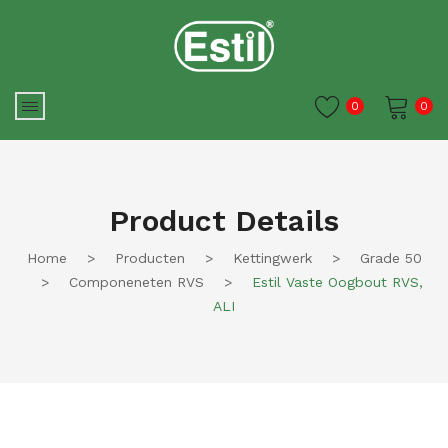
0
0
Je winkelwagen is momenteel
leeg.
Product Details
Home
>
Producten
>
Kettingwerk
>
Grade 50
>
Componeneten RVS
>
Estil Vaste Oogbout RVS,
ALI