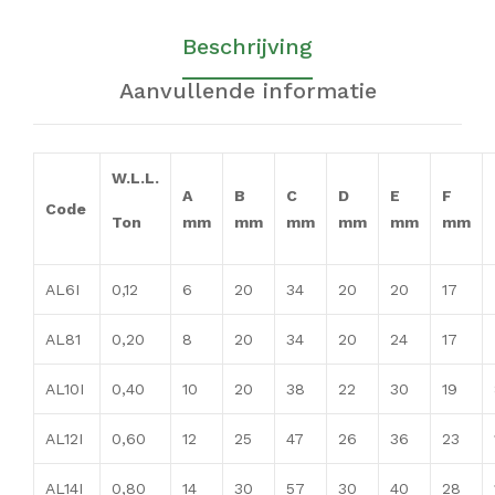
Beschrijving
Aanvullende informatie
W.L.L.
A
B
C
D
E
F
Code
Ton
mm
mm
mm
mm
mm
mm
AL6I
0,12
6
20
34
20
20
17
AL81
0,20
8
20
34
20
24
17
AL10I
0,40
10
20
38
22
30
19
AL12I
0,60
12
25
47
26
36
23
AL14I
0,80
14
30
57
30
40
28