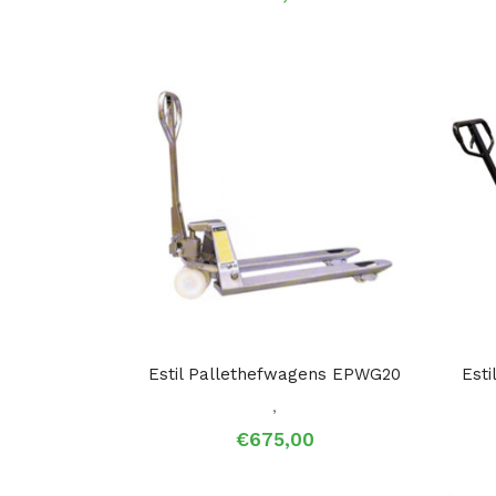
Estil Pallethefwagens EPWG20
Est
,
€
675,00