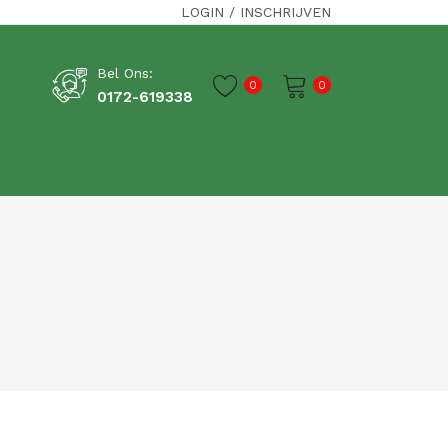
LOGIN
/
INSCHRIJVEN
Bel Ons:
0
0
0172-619338
Je winkelwagen is momenteel leeg.