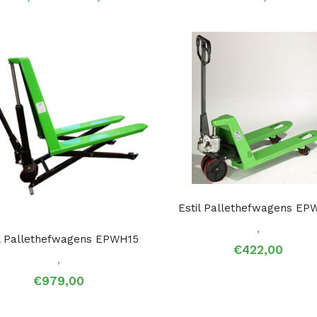
€411,00
tot
€1.235,00
Estil Pallethefwagens EP
,
il Pallethefwagens EPWH15
€
422,00
,
€
979,00