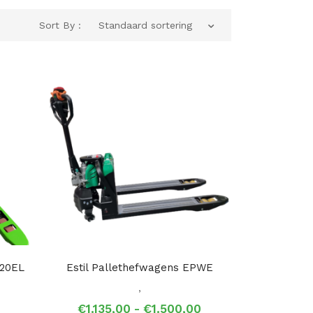
Sort By :
Standaard sortering
W20EL
Estil Pallethefwagens EPWE
,
Prijsklasse:
€
1.135,00
-
€
1.500,00