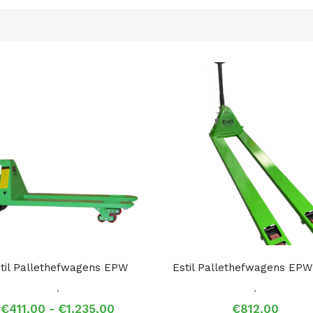
til Pallethefwagens EPW
Estil Pallethefwagens EP
,
,
Prijsklasse:
€
411,00
-
€
1.235,00
€
812,00