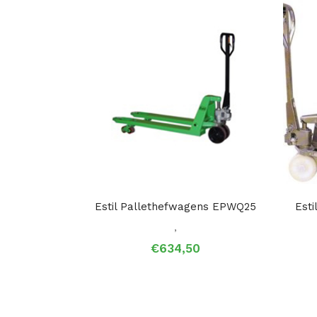
Estil Pallethefwagens EPWQ25
Est
,
€
634,50