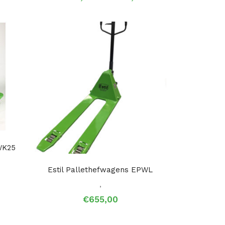
€1.135,00
tot
€1.500,00
WK25
Estil Pallethefwagens EPWL
,
€
655,00