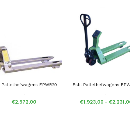
il Pallethefwagens EPWR20
Estil Pallethefwagens EP
,
,
€
2.572,00
€
1.923,00
-
€
2.231,0