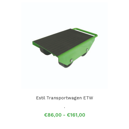
Estil Transportwagen ETW
,
Prijsklasse:
€
86,00
-
€
161,00
€86,00
tot