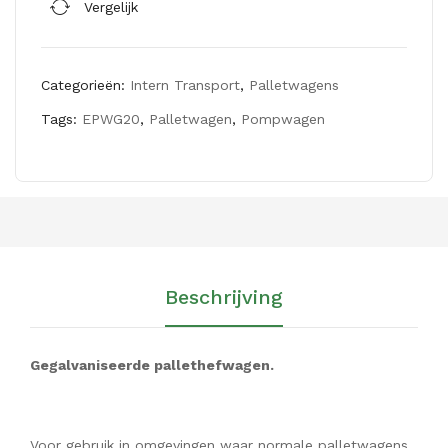
t 2
Vergelijk
lus
sen
PH
Categorieën:
Intern Transport
,
Palletwagens
Tags:
EPWG20
,
Palletwagen
,
Pompwagen
Beschrijving
Gegalvaniseerde pallethefwagen.
Voor gebruik in omgevingen waar normale palletwagens