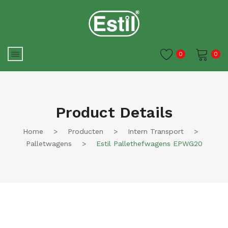
0
0
Je winkelwagen is momenteel
leeg.
Product Details
Home
>
Producten
>
Intern Transport
>
Palletwagens
>
Estil Pallethefwagens EPWG20