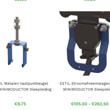
IL Metalen Vastpuntbeugel
ESTIL Stroomafneemwagen
MINIMODUCTOR Sleepleiding
MINIMODUCTOR Sleepleid
,
,
,
,
€
8,75
€
105,50
-
€
262,50