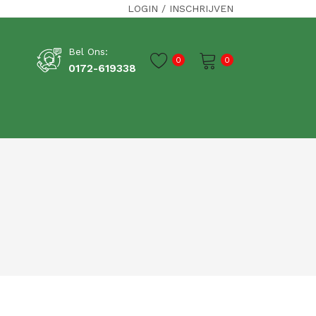
LOGIN
/
INSCHRIJVEN
Bel Ons:
0
0
0172-619338
Je winkelwagen is momenteel leeg.