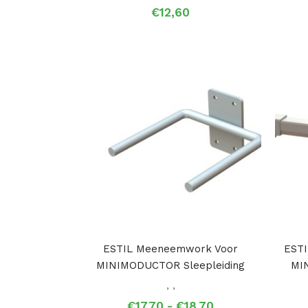
€
12,60
ESTIL Meeneemwork Voor
ESTI
MINIMODUCTOR Sleepleiding
MI
,
,
Prijsklasse:
€
17,70
-
€
18,70