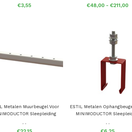
P
€
3,55
€
48,00
-
€
211,00
€
t
€
L Metalen Muurbeugel Voor
ESTIL Metalen Ophangbeuge
NIMODUCTOR Sleepleiding
MINIMODUCTOR Sleepleid
,
,
,
,
€
22,15
€
6,25