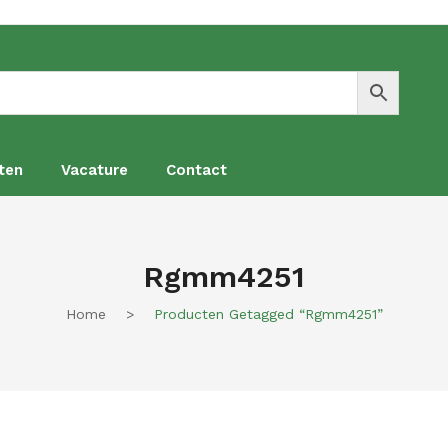
ten
Vacature
Contact
en
Vacature
Contact
Rgmm4251
Home
>
Producten Getagged “rgmm4251”