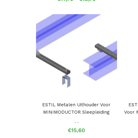
€17,70
tot
€18,70
ESTIL Metalen Uithouder Voor
EST
MINIMODUCTOR Sleepleiding
Voor 
,
,
€
15,60