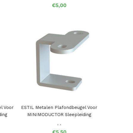
rijsklasse:
€
5,00
48,00
ot
211,00
l Voor
ESTIL Metalen Plafondbeugel Voor
ing
MINIMODUCTOR Sleepleiding
,
,
€
5,50