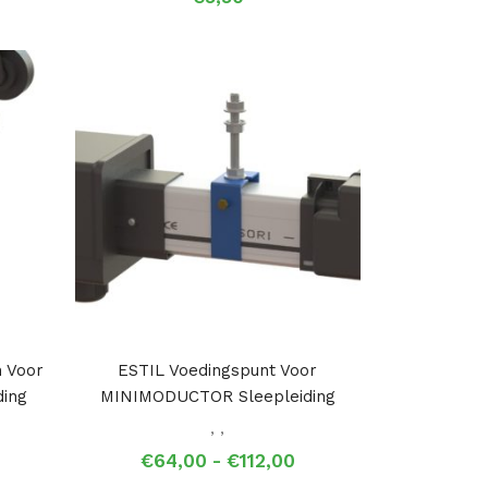
 Voor
ESTIL Voedingspunt Voor
ing
MINIMODUCTOR Sleepleiding
,
,
Prijsklasse:
Prijsklasse:
€
64,00
-
€
112,00
€105,50
€64,00