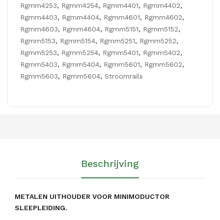
Rgmm4253
,
Rgmm4254
,
Rgmm4401
,
Rgmm4402
,
sle
Rgmm4403
,
Rgmm4404
,
Rgmm4601
,
Rgmm4602
,
epl
Rgmm4603
,
Rgmm4604
,
Rgmm5151
,
Rgmm5152
,
eidi
Rgmm5153
,
Rgmm5154
,
Rgmm5251
,
Rgmm5252
,
Rgmm5253
,
Rgmm5254
,
Rgmm5401
,
Rgmm5402
,
ng
Rgmm5403
,
Rgmm5404
,
Rgmm5601
,
Rgmm5602
,
Rgmm5603
,
Rgmm5604
,
Stroomrails
Beschrijving
METALEN UITHOUDER VOOR MINIMODUCTOR
SLEEPLEIDING.