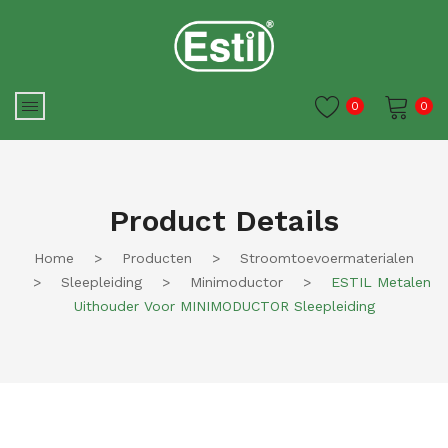
0
0
Je winkelwagen is momenteel
leeg.
Product Details
Home
>
Producten
>
Stroomtoevoermaterialen
>
Sleepleiding
>
Minimoductor
>
ESTIL Metalen
Uithouder Voor MINIMODUCTOR Sleepleiding