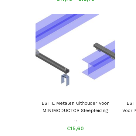
€17,70
tot
€18,70
ESTIL Metalen Uithouder Voor
EST
MINIMODUCTOR Sleepleiding
Voor 
,
,
€
15,60