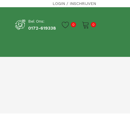
LOGIN
/
INSCHRIJVEN
Bel Ons:
0
0
0172-619338
Je winkelwagen is momenteel leeg.