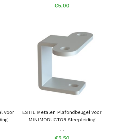
rijsklasse:
€
5,00
48,00
ot
211,00
l Voor
ESTIL Metalen Plafondbeugel Voor
ing
MINIMODUCTOR Sleepleiding
,
,
€
5,50