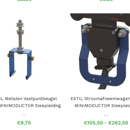
IL Metalen Vastpuntbeugel
ESTIL Stroomafneemwagen
MINIMODUCTOR Sleepleiding
MINIMODUCTOR Sleepleid
,
,
,
,
€
8,75
€
105,50
-
€
262,50