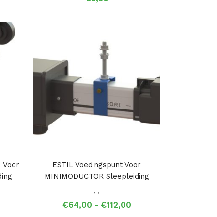
 Voor
ESTIL Voedingspunt Voor
ing
MINIMODUCTOR Sleepleiding
,
,
Prijsklasse:
Prijsklasse:
€
64,00
-
€
112,00
€105,50
€64,00