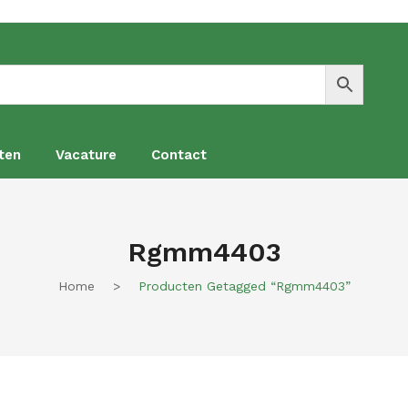
ten
Vacature
Contact
en
Vacature
Contact
Rgmm4403
Home
>
Producten Getagged “rgmm4403”