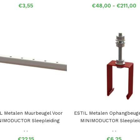
P
€
3,55
€
48,00
-
€
211,00
€
t
€
L Metalen Muurbeugel Voor
ESTIL Metalen Ophangbeuge
NIMODUCTOR Sleepleiding
MINIMODUCTOR Sleepleid
,
,
,
,
€
22,15
€
6,25