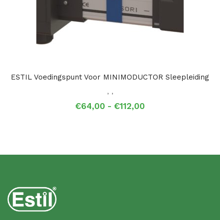
ESTIL Voedingspunt Voor MINIMODUCTOR Sleepleiding
,
,
Prijsklasse:
€
64,00
-
€
112,00
€64,00
tot
€112,00