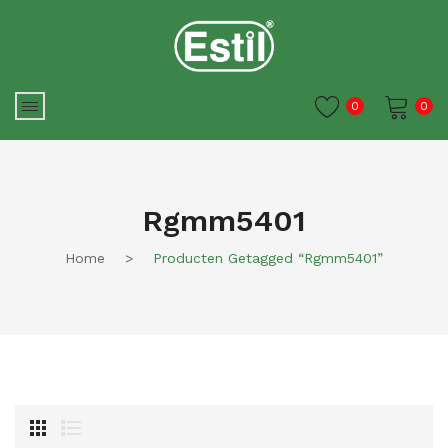
0
0
Je winkelwagen is momenteel
leeg.
Rgmm5401
Home
>
Producten Getagged “rgmm5401”