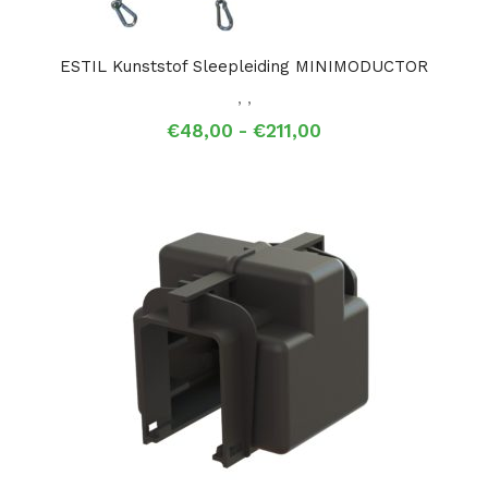
ESTIL Kunststof Sleepleiding MINIMODUCTOR
,
,
Prijsklasse:
€
48,00
-
€
211,00
€48,00
tot
€211,00