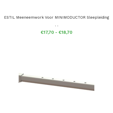
ESTIL Meeneemwork Voor MINIMODUCTOR Sleepleiding
,
,
Prijsklasse:
€
17,70
-
€
18,70
€17,70
tot
€18,70