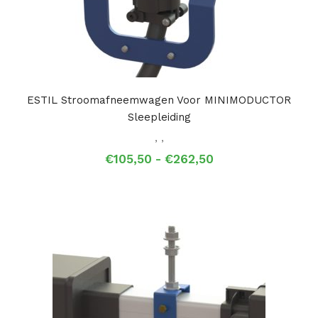
ESTIL Stroomafneemwagen Voor MINIMODUCTOR
Sleepleiding
,
,
Prijsklasse:
€
105,50
-
€
262,50
€105,50
tot
€262,50