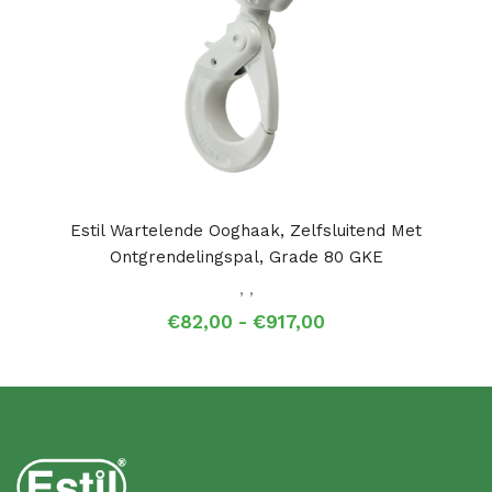
Estil Wartelende Ooghaak, Zelfsluitend Met
Ontgrendelingspal, Grade 80 GKE
,
,
Prijsklasse:
€
82,00
-
€
917,00
€82,00
tot
€917,00