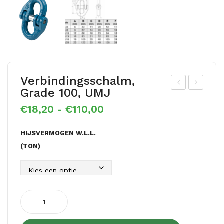
Verbindingsschalm,
Grade 100, UMJ
stil
stil
Prijsklasse:
€
18,20
-
€
110,00
top
gaf
€18,20
sch
fel
tot
HIJSVERMOGEN W.L.L.
€110,00
alm
kop
(TON)
len
me
g /
t
2
veili
spr
ghe
Verbindingsschalm,
grade
ong
ids
100,
Gra
kle