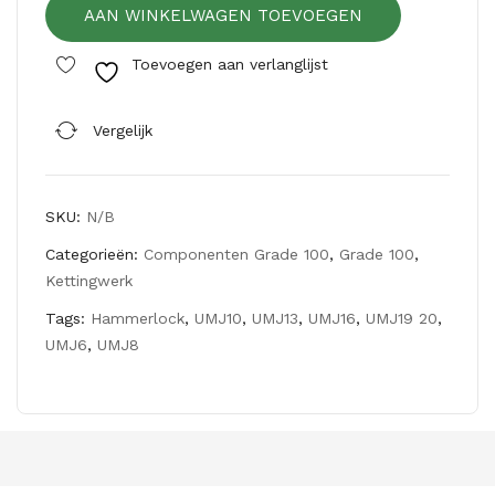
AAN WINKELWAGEN TOEVOEGEN
UMJ
de
p
aantal
100
RV
Toevoegen aan verlanglijst
UM
S,
S
CS
Vergelijk
CI
SKU:
N/B
Categorieën:
Componenten Grade 100
,
Grade 100
,
Kettingwerk
Tags:
Hammerlock
,
UMJ10
,
UMJ13
,
UMJ16
,
UMJ19 20
,
UMJ6
,
UMJ8