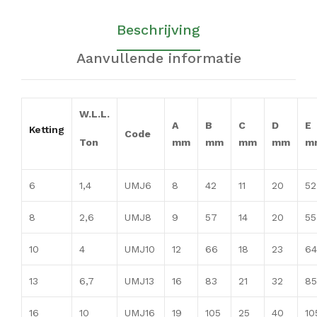
Beschrijving
Aanvullende informatie
W.L.L.
A
B
C
D
E
Ketting
Code
Ton
mm
mm
mm
mm
m
6
1,4
UMJ6
8
42
11
20
52
8
2,6
UMJ8
9
57
14
20
55
10
4
UMJ10
12
66
18
23
64
13
6,7
UMJ13
16
83
21
32
85
16
10
UMJ16
19
105
25
40
10