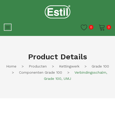
0
0
Je winkelwagen is momenteel
leeg.
Product Details
Home
>
Producten
>
Kettingwerk
>
Grade 100
>
Componenten Grade 100
>
Verbindingsschalm,
Grade 100, UMJ